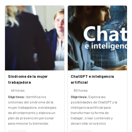
Síndrome de la mujer
ChatGPT e inteligencia
trabajadora
artificial
40 horas
60 horas
Objetivos:
Identifica los
Objetivos:
Explora las
síntomas del síndrome de la
posibilidades de ChatGPT y la
mujer trabajadora, estrategias
inteligencia artificial para
de afrontamiento y elabora un
transformar tu forma de
plan de prevención personal
trabajar, crear contenido y
para mejorar tu bienestar.
desarrollar proyectos
innovadores.