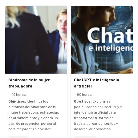
Síndrome de la mujer
ChatGPT e inteligencia
trabajadora
artificial
40 horas
60 horas
Objetivos:
Identifica los
Objetivos:
Explora las
síntomas del síndrome de la
posibilidades de ChatGPT y la
mujer trabajadora, estrategias
inteligencia artificial para
de afrontamiento y elabora un
transformar tu forma de
plan de prevención personal
trabajar, crear contenido y
para mejorar tu bienestar.
desarrollar proyectos
innovadores.